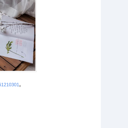
61210301
。