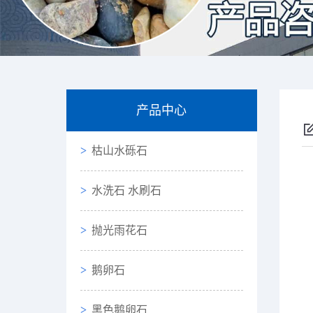
产品中心
枯山水砾石
水洗石 水刷石
抛光雨花石
鹅卵石
黑色鹅卵石