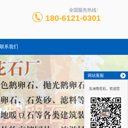
全国服务热线：
180-6121-0301
联系我们
网站客服
五洲雨花石，欢迎您