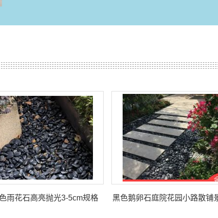
色雨花石高亮抛光3-5cm规格
黑色鹅卵石庭院花园小路散铺