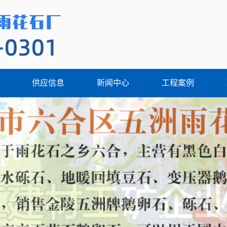
供应信息
新闻中心
工程案例